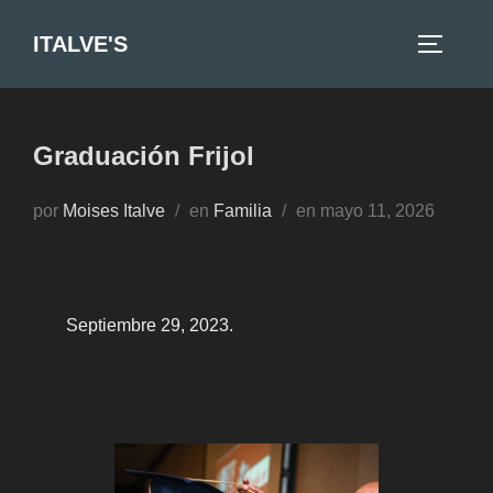
Saltar
ITALVE'S
al
ALTERN
contenido
Graduación Frijol
Publicado
por
Moises Italve
en
Familia
en
mayo 11, 2026
el
Septiembre 29, 2023.